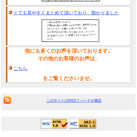
とても見やすくまとめて頂いており、助かりました
他にも多くのお声を頂いております。
その他のお客様のお声は、
こちら
をご覧くださいませ。
このサイトのRSSフィードを購読