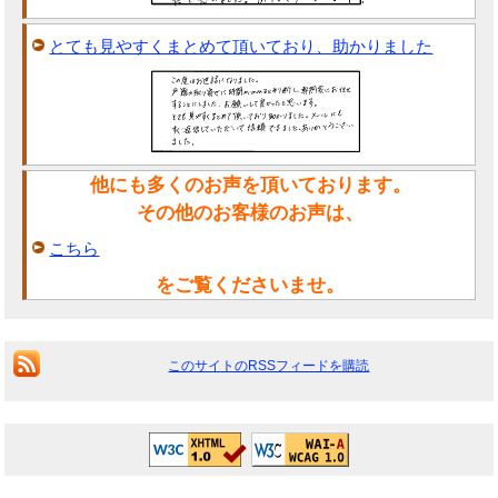
とても見やすくまとめて頂いており、助かりました
他にも多くのお声を頂いております。
その他のお客様のお声は、
こちら
をご覧くださいませ。
このサイトのRSSフィードを購読