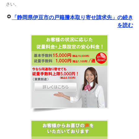
さい。
「静岡県伊豆市の戸籍謄本取り寄せ請求先」の続き
を読む