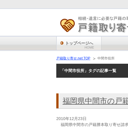
トップページへ
HOME
戸籍取り寄せ.net TOP
中間市役所
「中間市役所」タグの記事一覧
福岡県中間市の戸
2010年12月23日
福岡県中間市の戸籍謄本取り寄せ請