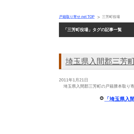
戸籍取り寄せ.net TOP
三芳町役場
「三芳町役場」タグの記事一覧
埼玉県入間郡三芳
2011年1月21日
埼玉県入間郡三芳町の戸籍謄本取り
「埼玉県入