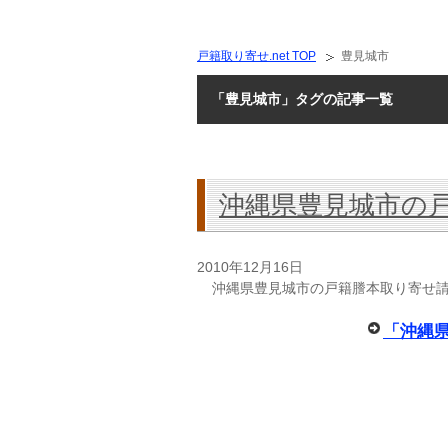
戸籍取り寄せ.net TOP
豊見城市
「豊見城市」タグの記事一覧
沖縄県豊見城市の
2010年12月16日
沖縄県豊見城市の戸籍謄本取り寄せ
「沖縄